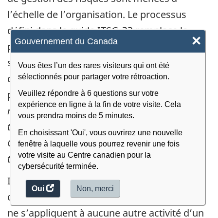
l’échelle de l’organisation. Le processus
défini dans le guide ITSG-33 remplace le
×
Gouvernement du Canada
processus de gestion des risques liés à la
sécurité des TI du GC ainsi que le processus
Vous êtes l’un des rares visiteurs qui ont été
de certification et d’accréditation (C et A)
sélectionnés pour partager votre rétroaction.
promulgués dans le
Guide de la gestion des
Veuillez répondre à 6 questions sur votre
expérience en ligne à la fin de votre visite. Cela
risques d’atteinte à la sécurité des
vous prendra moins de 5 minutes.
technologies de l’information
(MG-2) et le
En choisissant 'Oui', vous ouvrirez une nouvelle
Guide de certification et d’accréditation des
fenêtre à laquelle vous pourrez revenir une fois
votre visite au Centre canadien pour la
technologies de l’information
(MG-4).
cybersécurité terminée.
Il convient de souligner que les lignes
Oui
accéder
Non,
je
merci
.
directrices énoncées dans le guide ITSG-33
au
ne
ne s’appliquent à aucune autre activité d’un
sondage.
veux