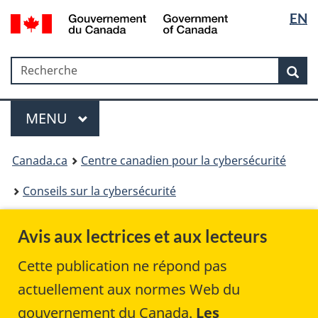
Sélectio
Government
EN
Passer
Passer
Passer
Passer
of
de
au
au
à
à
Canada
Gestionnaire
contenu
«
la
la
/
Recherche
Recherche
des
principal
Au
version
Rec
langue
Gouvernement
Invitations
sujet
HTML
du
du
simplifiée
Menu
Canada
gouvernement
MAIN
MENU
»
Canada.ca
Centre canadien pour la cybersécurité
Conseils sur la cybersécurité
Avis aux lectrices et aux lecteurs
Cette publication ne répond pas
actuellement aux normes Web du
gouvernement du Canada.
Les