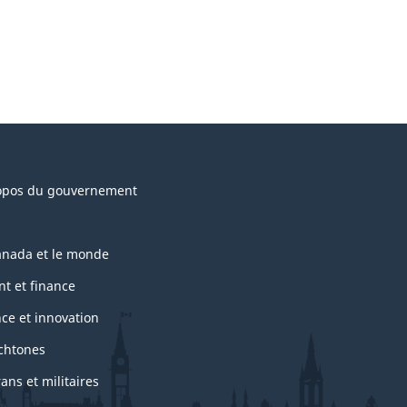
opos du gouvernement
anada et le monde
nt et finance
nce et innovation
chtones
ans et militaires