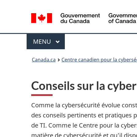
Sélection
de
la
langue
Menu
MAIN
MENU
Canada.ca
Centre canadien pour la cybersé
Conseils sur la cybe
Comme la cybersécurité évolue cons
des conseils pertinents et pratiques 
de TI. Comme le Centre pour la cybers
matière de cybersécurité et qu’il dis