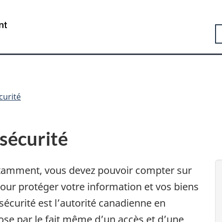
Passer
Passer
Passer
au
à
à
Government
R
contenu
«
la
of
principal
Au
version
Canada
sujet
HTML
/
du
simplifiée
Gouvernement
gouvernement
du
»
Canada
curité
rsécurité
tamment, vous devez pouvoir compter sur
pour protéger votre information et vos biens
écurité est l’autorité canadienne en
pose par le fait même d’un accès et d’une