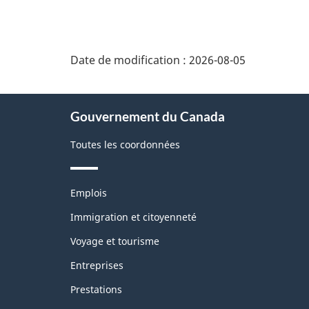
Date de modification :
2026-08-05
À
Gouvernement du Canada
propos
de
Toutes les coordonnées
ce
site
Thèmes
Emplois
et
sujets
Immigration et citoyenneté
Voyage et tourisme
Entreprises
Prestations