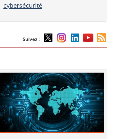
cybersécurité
X
Instagram
Linkedin
YouTube
Atom
Suivez :
feed