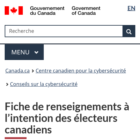
Sélectio
Government
EN
Passer
Passer
Passer
of
de
au
à
à
Canada
contenu
«
la
la
/
Recherche
Recherche
principal
Au
version
Rec
langue
Gouvernement
sujet
HTML
du
du
simplifiée
Menu
Canada
gouvernement
MAIN
MENU
»
Canada.ca
Centre canadien pour la cybersécurité
Conseils sur la cybersécurité
Fiche de renseignements à
l’intention des électeurs
canadiens