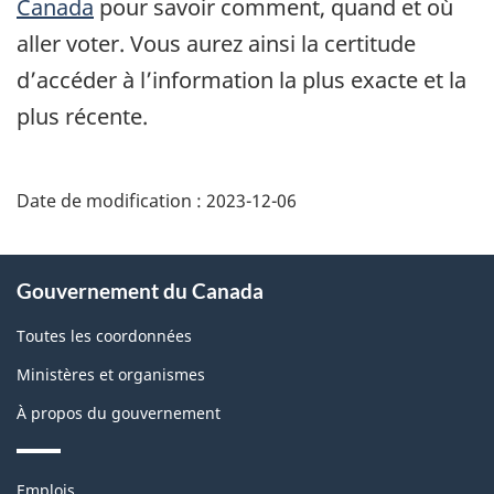
Canada
pour savoir comment, quand et où
aller voter. Vous aurez ainsi la certitude
d’accéder à l’information la plus exacte et la
plus récente.
Date de modification :
2023-12-06
À
Gouvernement du Canada
propos
de
Toutes les coordonnées
ce
Ministères et organismes
site
À propos du gouvernement
Thèmes
Emplois