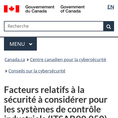
Sélectio
Government
EN
Passer
Passer
Passer
of
de
au
à
à
Canada
contenu
«
la
la
/
Recherche
Recherche
principal
Au
version
Rec
langue
Gouvernement
sujet
HTML
du
du
simplifiée
Menu
Canada
gouvernement
MAIN
MENU
»
Canada.ca
Centre canadien pour la cybersécurité
Conseils sur la cybersécurité
Facteurs relatifs à la
sécurité à considérer pour
les systèmes de contrôle