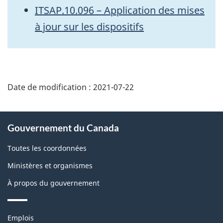
ITSAP.10.096 – Application des mises
à jour sur les dispositifs
Date de modification :
2021-07-22
À
Gouvernement du Canada
propos
de
Toutes les coordonnées
ce
Ministères et organismes
site
À propos du gouvernement
Thèmes
Emplois