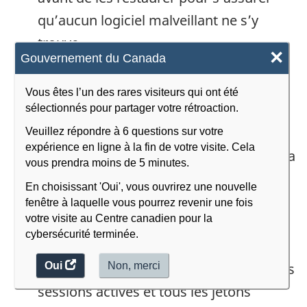
qu’aucun logiciel malveillant ne s’y
trouve.
×
Gouvernement du Canada
Utiliser des outils d’analyse de
maliciels fiables, comme
Vous êtes l’un des rares visiteurs qui ont été
Assemblyline
, la plateforme
sélectionnés pour partager votre rétroaction.
d’analyse et de détection de
Veuillez répondre à 6 questions sur votre
expérience en ligne à la fin de votre visite. Cela
maliciels du Centre canadien pour la
vous prendra moins de 5 minutes.
cybersécurité, pour évaluer les
En choisissant 'Oui', vous ouvrirez une nouvelle
fichiers suspects avant de procéder
fenêtre à laquelle vous pourrez revenir une fois
votre visite au Centre canadien pour la
à leur restauration.
cybersécurité terminée.
Réinitialiser tous les mots de passe
associés à l’appareil, révoquer toutes les
Oui
accéder
Non,
je
merci
.
au
ne
sessions actives et tous les jetons
sondage.
veux