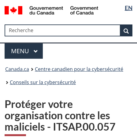
Sélectio
Government
EN
Passer
Passer
Passer
Passer
of
de
au
au
à
à
Canada
Gestionnaire
contenu
«
la
la
/
Recherche
Recherche
des
principal
Au
version
Rec
langue
Gouvernement
Invitations
sujet
HTML
du
du
simplifiée
Menu
Canada
gouvernement
MAIN
MENU
»
Canada.ca
Centre canadien pour la cybersécurité
Conseils sur la cybersécurité
Protéger votre
organisation contre les
maliciels - ITSAP.00.057