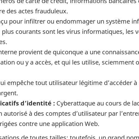
ros de carte de crédit, informations bancaires 
re des actes frauduleux.
onçu pour infiltrer ou endommager un système i
s plus courants sont les virus informatiques, les ve
es.
erne provient de quiconque a une connaissance d
tion ou y a accès, et qui les utilise, sciemment 
ui empêche tout utilisateur légitime d’accéder à 
argent.
catifs d’identité :
Cyberattaque au cours de laqu
on autorisé à des comptes d’utilisateur par l’e
rigées contre une application Web.
sations de toutes tailles; toutefois, un grand n