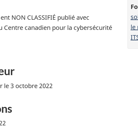
Fo
so
ment NON CLASSIFIÉ publié avec
le
du Centre canadien pour la cybersécurité
IT
eur
 le 3 octobre 2022
ons
022