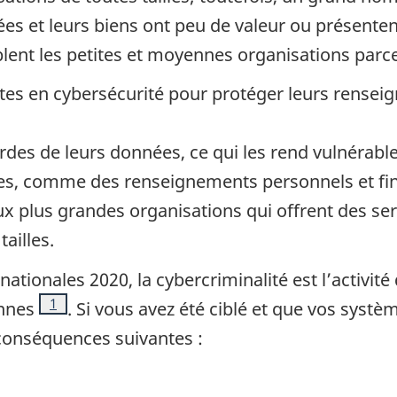
es et leurs biens ont peu de valeur ou présenten
blent les petites et moyennes organisations parce
 en cybersécurité pour protéger leurs renseigne
rdes de leurs données, ce qui les rend vulnérab
es, comme des renseignements personnels et fin
x plus grandes organisations qui offrent des serv
ailles.
ationales 2020, la cybercriminalité est l’activit
Note de bas de page
1
ennes
. Si vous avez été ciblé et que vos systèm
 conséquences suivantes :