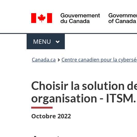
Sélection
de
la
langue
Menu
MAIN
MENU
Canada.ca
Centre canadien pour la cybersé
Choisir la solution d
organisation - ITSM
Octobre 2022