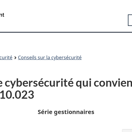
Passer
Passer
Passer
au
à
à
Government
R
contenu
«
la
of
principal
Au
version
Canada
sujet
HTML
/
du
simplifiée
Gouvernement
gouvernement
du
»
Canada
curité
Conseils sur la cybersécurité
e cybersécurité qui convien
.10.023
Série gestionnaires