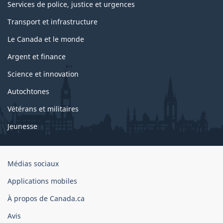
Services de police, justice et urgences
Transport et infrastructure
Le Canada et le monde
Argent et finance
Science et innovation
Autochtones
Vétérans et militaires
Jeunesse
Organisation
Médias sociaux
du
Applications mobiles
gouvernement
du
À propos de Canada.ca
Canada
Avis