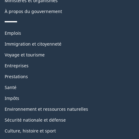
Ministères et organismes
site
site
À propos du gouvernement
web,
Thèmes
Emplois
et
sujets
Immigration et citoyenneté
Voyage et tourisme
Entreprises
Prestations
Santé
Impôts
Environnement et ressources naturelles
Sécurité nationale et défense
Culture, histoire et sport