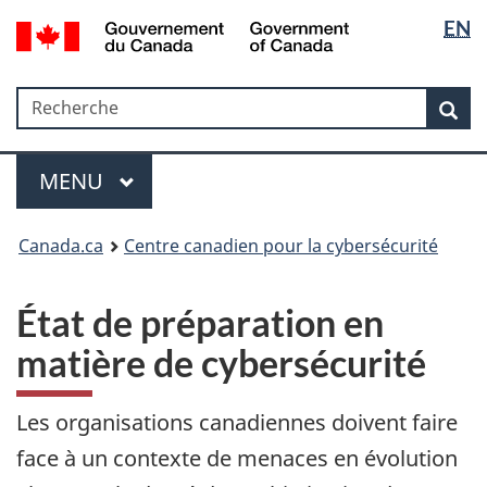
Sélectio
Government
EN
Passer
Passer
Passer
Passer
of
de
au
au
à
à
Canada
Gestionnaire
contenu
«
la
la
/
Recherche
Recherche
des
principal
Au
version
Rec
langue
Gouvernement
Invitations
sujet
HTML
du
du
simplifiée
Menu
Canada
gouvernement
MAIN
MENU
»
Canada.ca
Centre canadien pour la cybersécurité
État de préparation en
matière de cybersécurité
Les organisations canadiennes doivent faire
face à un contexte de menaces en évolution