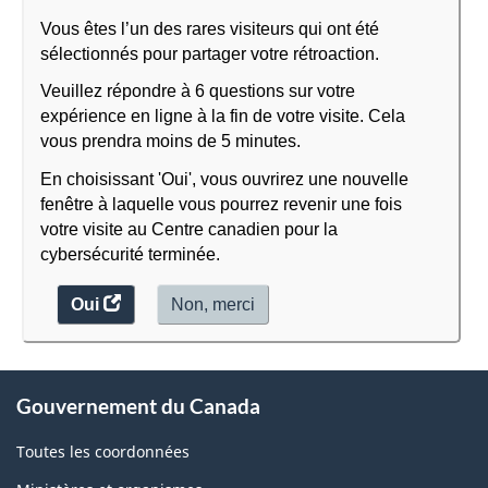
Vous êtes l’un des rares visiteurs qui ont été
sélectionnés pour partager votre rétroaction.
Veuillez répondre à 6 questions sur votre
expérience en ligne à la fin de votre visite. Cela
vous prendra moins de 5 minutes.
En choisissant 'Oui', vous ouvrirez une nouvelle
fenêtre à laquelle vous pourrez revenir une fois
votre visite au Centre canadien pour la
cybersécurité terminée.
Oui
accéder
Non,
je
merci
.
au
ne
sondage.
veux
À
pas
Gouvernement du Canada
participer
propos
au
de
Toutes les coordonnées
sondage
ce
du