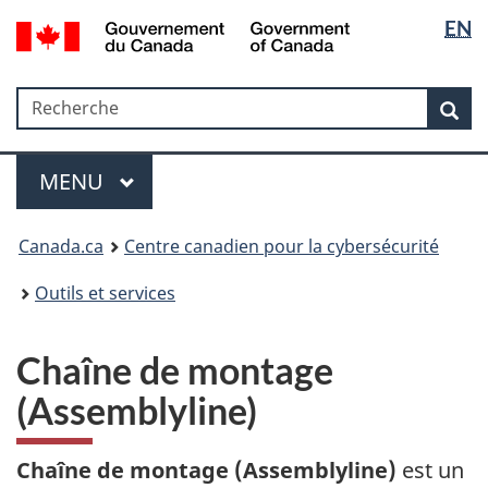
Sélectio
Government
EN
Passer
Passer
Passer
of
de
au
à
à
Canada
contenu
«
la
la
/
Recherche
Recherche
principal
Au
version
Rec
langue
Gouvernement
sujet
HTML
du
du
simplifiée
Menu
Canada
gouvernement
MAIN
MENU
»
Canada.ca
Centre canadien pour la cybersécurité
Outils et services
Chaîne de montage
(Assemblyline)
Chaîne de montage (Assemblyline)
est un