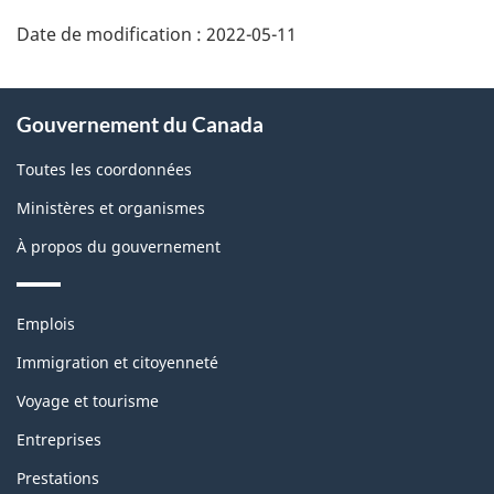
Date de modification :
2022-05-11
À
Gouvernement du Canada
propos
de
Toutes les coordonnées
ce
Ministères et organismes
site
À propos du gouvernement
Thèmes
Emplois
et
sujets
Immigration et citoyenneté
Voyage et tourisme
Entreprises
Prestations