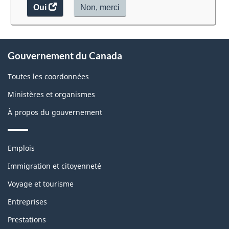
Oui
accéder
Non,
je
merci
.
au
ne
sondage.
veux
À
pas
Gouvernement du Canada
participer
propos
au
de
Toutes les coordonnées
sondage
ce
du
Ministères et organismes
site
site
À propos du gouvernement
web,
Thèmes
Emplois
et
sujets
Immigration et citoyenneté
Voyage et tourisme
Entreprises
Prestations