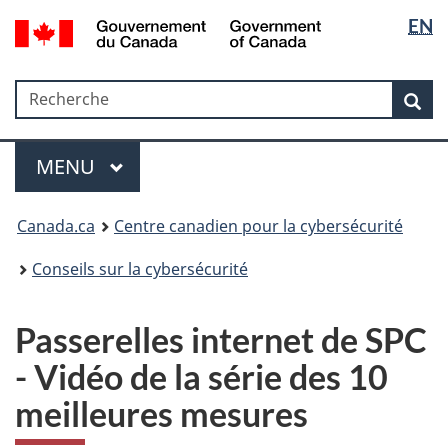
Sélectio
Government
EN
Passer
Passer
Passer
Passer
of
de
au
au
à
à
Canada
Gestionnaire
contenu
«
la
la
/
Recherche
Recherche
des
principal
Au
version
Rec
langue
Gouvernement
Invitations
sujet
HTML
du
du
simplifiée
Menu
Canada
gouvernement
MAIN
MENU
»
Canada.ca
Centre canadien pour la cybersécurité
Conseils sur la cybersécurité
Passerelles internet de SPC
- Vidéo de la série des 10
meilleures mesures