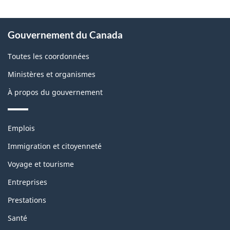
À
Gouvernement du Canada
propos
de
Toutes les coordonnées
ce
Ministères et organismes
site
À propos du gouvernement
Thèmes
Emplois
et
sujets
Immigration et citoyenneté
Voyage et tourisme
Entreprises
Prestations
Santé