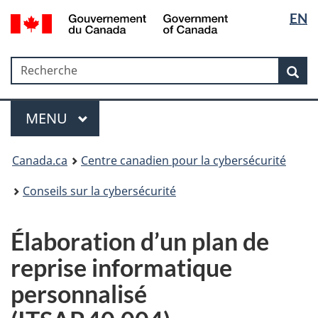
Sélectio
Government
EN
Passer
Passer
Passer
of
de
au
à
à
Canada
contenu
«
la
la
/
Recherche
Recherche
principal
Au
version
Rec
langue
Gouvernement
sujet
HTML
du
du
simplifiée
Menu
Canada
gouvernement
MAIN
MENU
»
Canada.ca
Centre canadien pour la cybersécurité
Conseils sur la cybersécurité
Élaboration d’un plan de
reprise informatique
personnalisé