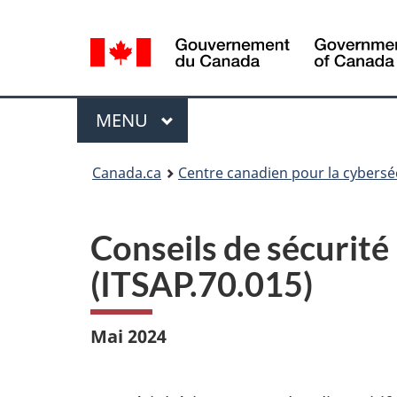
Sélection
de
la
langue
Menu
MAIN
MENU
Canada.ca
Centre canadien pour la cybersé
Conseils de sécurité 
(ITSAP.70.015)
Mai 2024