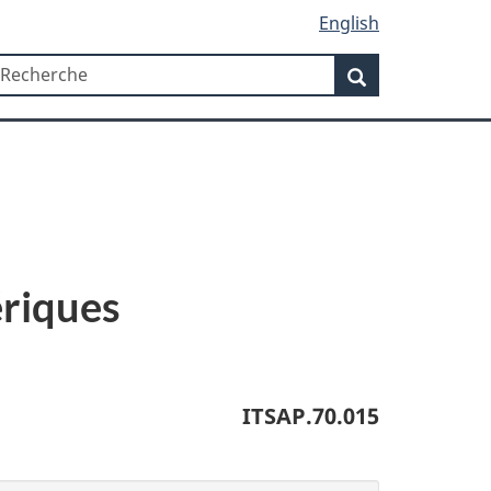
English
Recherche
echerche
Recherche
ériques
ITSAP.70.015