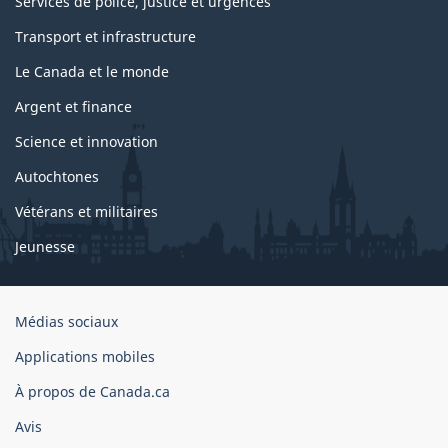
Services de police, justice et urgences
Transport et infrastructure
Le Canada et le monde
Argent et finance
Science et innovation
Autochtones
Vétérans et militaires
Jeunesse
Organisation
Médias sociaux
du
Applications mobiles
gouvernement
du
À propos de Canada.ca
Canada
Avis