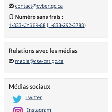
Courriel
contact@cyber.gc.ca
Numéro sans frais :
1-833-CYBER-88
(
1-833-292-3788
)
Relations avec les médias
Courriel
media@cse-cst.gc.ca
Médias sociaux
Twitter
Instagram