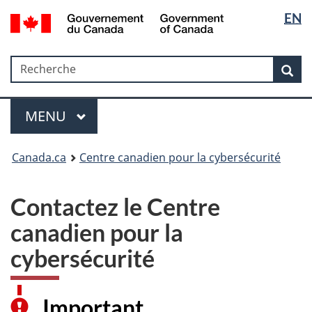
Sélectio
Government
EN
Passer
Passer
Passer
of
de
au
à
à
Canada
contenu
«
la
la
/
Recherche
Recherche
principal
Au
version
Rec
langue
Gouvernement
sujet
HTML
du
du
simplifiée
Menu
Canada
gouvernement
MAIN
MENU
»
Canada.ca
Centre canadien pour la cybersécurité
Contactez le Centre
canadien pour la
cybersécurité
Important