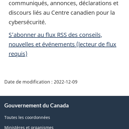
communiqués, annonces, déclarations et
discours liés au Centre canadien pour la
cybersécurité.
S’abonner au flux RSS des conseils,
nouvelles et événements (lecteur de flux
requis)
Date de modification :
2022-12-09
À
Gouvernement du Canada
propos
de
Toutes les coordonnées
ce
Ministères et organismes