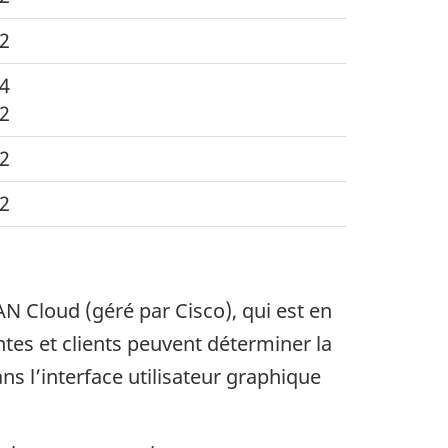
.2
.4
.2
.2
.2
AN
Cloud
(géré par
Cisco
), qui est en
entes et clients peuvent déterminer la
ans l’interface utilisateur graphique