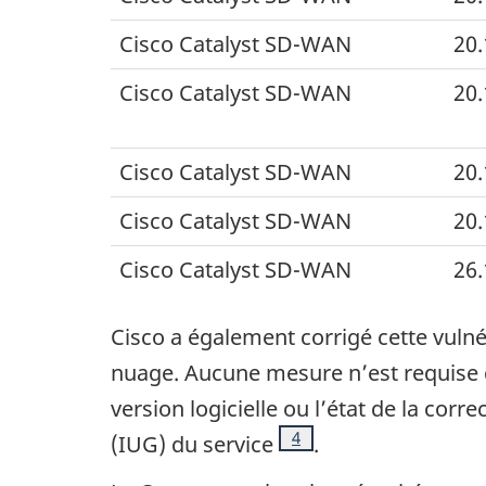
Cisco Catalyst
SD-WAN
20.
Cisco Catalyst
SD-WAN
20.
Cisco Catalyst
SD-WAN
20.
Cisco Catalyst
SD-WAN
20.
Cisco Catalyst
SD-WAN
26.
Cisco
a également corrigé cette vulné
nuage. Aucune mesure n’est requise de 
version logicielle ou l’état de la corr
Note de bas de page
4
(IUG) du service
.