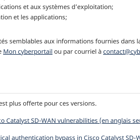
ications et aux systèmes d’exploitation;
ion et les applications;
ités semblables aux informations fournies dans la 
de
Mon cyberportail
ou par courriel à
contact@cyb
est plus offerte pour ces versions.
 bas de page
co Catalyst
SD-WAN
vulnerabilities
(en anglais s
 bas de page
tical authentication bypass in Cisco Catalyst
SD-
 bas de page