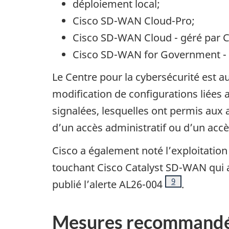
déploiement local;
Cisco
SD-WAN
Cloud-Pro
;
Cisco
SD-WAN
Cloud
- géré par
C
Cisco
SD-WAN
for Government
-
Le Centre pour la cybersécurité est a
modification de configurations liées 
signalées, lesquelles ont permis aux
d’un accès administratif ou d’un acc
Cisco
a également noté l’exploitatio
touchant
Cisco Catalyst
SD-WAN qui av
Note de bas de 
9
publié l’alerte AL26-004
.
Mesures recommand