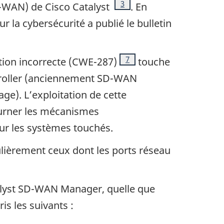
Note de bas de page
3
SD-WAN) de
Cisco Catalyst
. En
ur la cybersécurité a publié le bulletin
Note de bas de page
7
cation incorrecte (CWE-287)
touche
oller
(anciennement SD-WAN
age
). L’exploitation de cette
tourner les mécanismes
 sur les systèmes touchés.
culièrement ceux dont les ports réseau
lyst
SD-WAN
Manager
, quelle que
is les suivants :