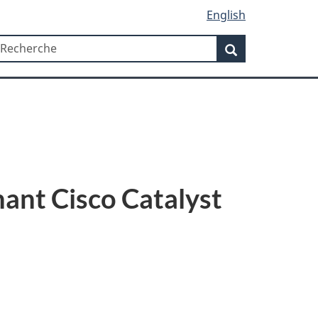
English
Recherche
echerche
Recherche
hant Cisco Catalyst