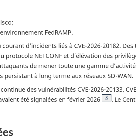
isco
;
environnement Fed
RAMP.
u courant d’incidents liés à CVE-2026-20182. Des t
au protocole NETCONF et d’élévation des privilèg
 attaquants de mener toute une gamme d’activité
ès persistant à long terme aux réseaux SD-WAN.
n continue des vulnérabilités CVE-2026-20133, C
Note de bas d
8
aient été signalées en février 2026
. Le Cent
page
ées