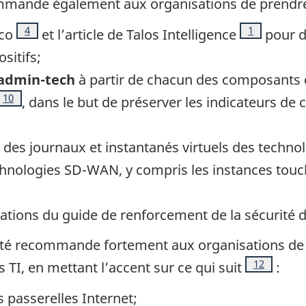
ommande également aux organisations de prendre
Note de bas de page
4
Note de bas
1
co
et l’article de
Talos Intelligence
pour d
sitifs;
admin-tech
à partir de chacun des composants 
 de bas de page
Note de bas de page
10
, dans le but de préserver les indicateurs de
is des journaux et instantanés virtuels des tech
chnologies SD-WAN, y compris les instances touch
tions du guide de renforcement de la sécurité 
rité recommande fortement aux organisations de 
Note de ba
12
TI, en mettant l’accent sur ce qui suit
:
s passerelles Internet;