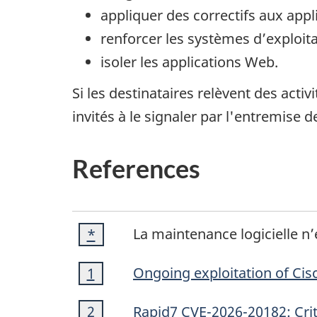
appliquer des correctifs aux appl
renforcer les systèmes d’exploitat
isoler les applications Web.
Si les destinataires relèvent des activ
invités à le signaler par l'entremise 
References
*
La maintenance logicielle n’
Retour à la référence de la note de
*
Note
Ongoing exploitation of Cis
Retour à la référence de la note de
1
de
Note
bas
Rapid
7 CVE-2026-20182:
Cri
Retour à la référence de la note de
2
referrer