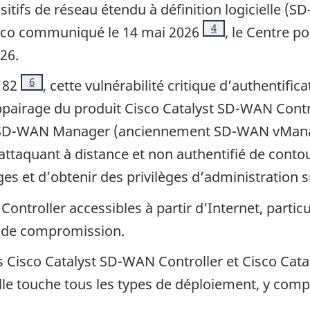
ositifs de réseau étendu à définition logicielle (
Note de bas de page
4
sco
communiqué le 14 mai 2026
, le Centre po
e
26.
Note de bas de page
6
182
, cette vulnérabilité critique d’authentifi
appairage du produit
Cisco Catalyst
SD-WAN
Contr
SD-WAN
Manager
(anciennement SD-WAN v
Man
n attaquant à distance et non authentifié de con
lèges et d’obtenir des privilèges d’administration
N
Controller
accessibles à partir d’Internet, parti
s de compromission.
ts
Cisco Catalyst
SD-WAN
Controller
et
Cisco Cata
 Elle touche tous les types de déploiement, y compr