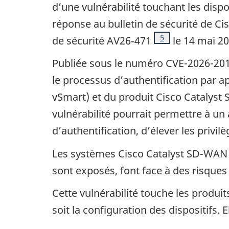
d’une vulnérabilité touchant les disp
réponse au bulletin de sécurité de
Ci
Note de bas de pag
5
de sécurité AV26‑471
le 14 mai 20
Publiée sous le numéro CVE-2026-20
le processus d’authentification par 
v
Smart
) et du produit
Cisco Catalyst
vulnérabilité pourrait permettre à u
d’authentification, d’élever les privi
Les systèmes
Cisco Catalyst
SD-WA
sont exposés, font face à des risque
Cette vulnérabilité touche les produi
soit la configuration des dispositifs.