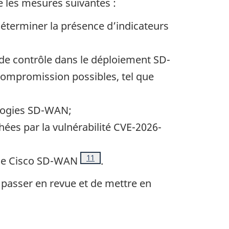
 les mesures suivantes :
 de page
éterminer la présence d’indicateurs
de contrôle dans le déploiement SD-
 compromission possibles, tel que
nologies SD-WAN;
ées par la vulnérabilité CVE-2026-
Note de bas de page
11
de
Cisco
SD-WAN
.
passer en revue et de mettre en
s de page