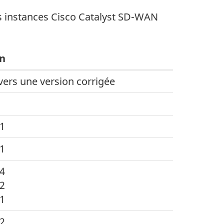
s instances
Cisco Catalyst
SD-WAN
on
vers une version corrigée
.1
.1
.4
.2
.1
.2