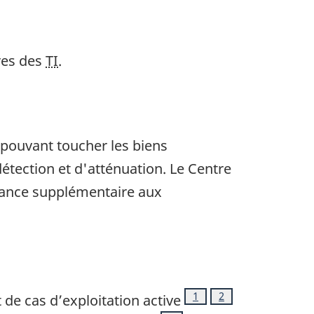
res des
TI
.
 pouvant toucher les biens
étection et d'atténuation. Le Centre
stance supplémentaire aux
Note de bas de page
1
Note de bas de pag
2
 de cas d’exploitation active