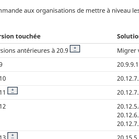
ommande aux organisations de mettre à niveau le
rsion touchée
Soluti
Footnote
*
sions antérieures à 20.9
Migrer 
9
20.9.9.1
10
20.12.7
Footnote
*
11
20.12.7
12
20.12.5
20.12.6
20.12.7
Footnote
*
13
20.15.5