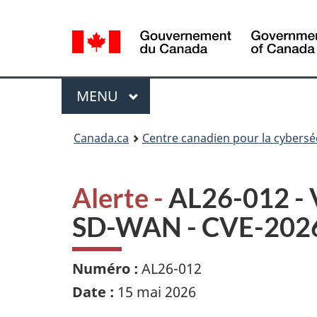
Sélection
de
la
langue
Menu
MAIN
MENU
Canada.ca
Centre canadien pour la cybersé
Alerte -
AL26-012 - V
SD-WAN - CVE-202
Numéro :
AL26-012
Date :
15 mai 2026