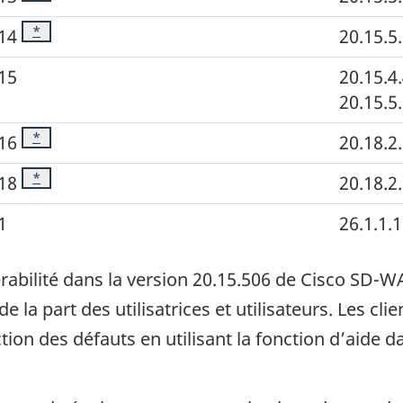
Footnote
*
14
20.15.5
15
20.15.4
20.15.5
Footnote
*
16
20.18.2
Footnote
*
18
20.18.2
1
26.1.1.1
rabilité dans la version 20.15.506 de
Cisco
SD-W
la part des utilisatrices et utilisateurs. Les cli
ection des défauts en utilisant la fonction d’aide d