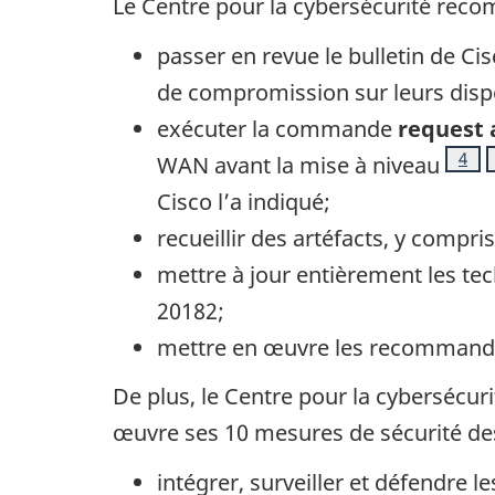
Le Centre pour la cybersécurité rec
passer en revue le bulletin de
Cis
de compromission sur leurs dispo
exécuter la commande
request 
Note
4
WAN avant la mise à niveau
Cisco
l’a indiqué;
recueillir des artéfacts, y compr
mettre à jour entièrement les te
20182;
mettre en œuvre les recommanda
De plus, le Centre pour la cybersécu
œuvre ses 10 mesures de sécurité des 
intégrer, surveiller et défendre le