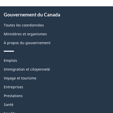
À
Gouvernement du Canada
propos
de
Toutes les coordonnées
ce
Ministères et organismes
site
À propos du gouvernement
Thèmes
Emplois
et
sujets
Immigration et citoyenneté
Voyage et tourisme
Entreprises
Prestations
Santé