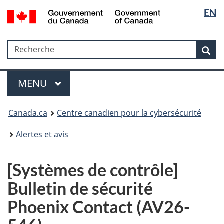
Sélectio
Government
EN
Passer
Passer
Passer
of
de
au
à
à
Canada
contenu
«
la
la
/
Recherche
Recherche
principal
Au
version
Rec
langue
Gouvernement
sujet
HTML
du
du
simplifiée
Menu
Canada
gouvernement
MAIN
MENU
»
Canada.ca
Centre canadien pour la cybersécurité
Alertes et avis
[Systèmes de contrôle]
Bulletin de sécurité
Phoenix Contact (AV26-