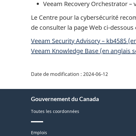
Veeam Recovery Orchestrator
– v
Le Centre pour la cybersécurité recom
de consulter la page Web ci-dessous e
Veeam Security Advisory
– kb4585 (en
Veeam Knowledge Base
(en anglais 
Date de modification :
2024-06-12
À
Gouvernement du Canada
propos
de
Toutes les coordonnées
ce
site
Thèmes
Emplois