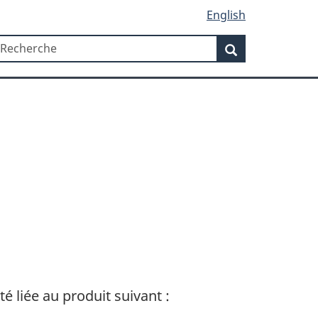
English
Recherche
echerche
Recherche
té liée au produit suivant :