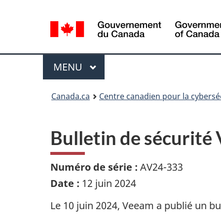
Sélection
de
la
langue
Menu
MAIN
MENU
Canada.ca
Centre canadien pour la cybersé
Bulletin de sécurit
Numéro de série :
AV24-333
Date :
12 juin 2024
Le 10 juin 2024,
Veeam
a publié un bul