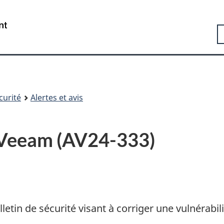
Passer
Passer
Passer
au
à
à
Government
R
contenu
«
la
of
principal
Au
version
Canada
sujet
HTML
/
du
simplifiée
Gouvernement
gouvernement
du
»
Canada
curité
Alertes et avis
é Veeam (AV24-333)
letin de sécurité visant à corriger une vulnérabili