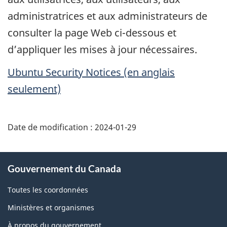
administratrices et aux administrateurs de
consulter la page Web ci-dessous et
d’appliquer les mises à jour nécessaires.
Ubuntu
Security Notices
(en anglais
seulement)
Date de modification :
2024-01-29
À
Gouvernement du Canada
propos
de
Toutes les coordonnées
ce
Ministères et organismes
site
À propos du gouvernement