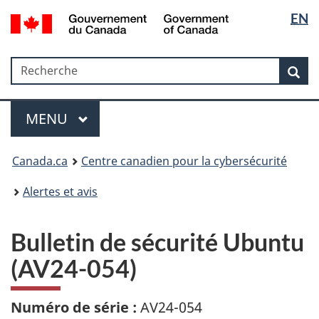
Sélectio
Government
EN
Passer
Passer
Passer
of
de
au
à
à
Canada
contenu
«
la
la
/
Recherche
Recherche
principal
Au
version
Rec
langue
Gouvernement
sujet
HTML
du
du
simplifiée
Menu
Canada
gouvernement
MAIN
MENU
»
Canada.ca
Centre canadien pour la cybersécurité
Alertes et avis
Bulletin de sécurité Ubuntu
(AV24-054)
Numéro de série :
AV24-054