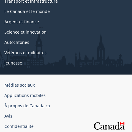
Transport et infrastructure
Le Canada et le monde
Argent et finance
Science et innovation
Autochtones
Vétérans et militaires
Jeunesse
Organisation
Médias sociaux
du
Applications mobiles
gouvernement
du
À propos de Canada.ca
Canada
Avis
Confidentialité