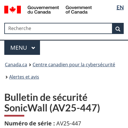
Sélectio
Government
EN
Passer
Passer
Passer
of
de
au
à
à
Canada
contenu
«
la
la
/
Recherche
Recherche
principal
Au
version
Rec
langue
Gouvernement
sujet
HTML
du
du
simplifiée
Menu
Canada
gouvernement
MAIN
MENU
»
Canada.ca
Centre canadien pour la cybersécurité
Alertes et avis
Bulletin de sécurité
SonicWall (AV25-447)
Numéro de série :
AV25-447