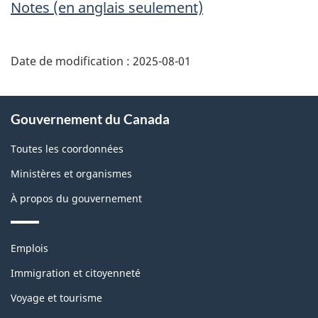
Notes
(en anglais seulement)
Date de modification :
2025-08-01
À
Gouvernement du Canada
propos
de
Toutes les coordonnées
ce
Ministères et organismes
site
À propos du gouvernement
Thèmes
Emplois
et
sujets
Immigration et citoyenneté
Voyage et tourisme