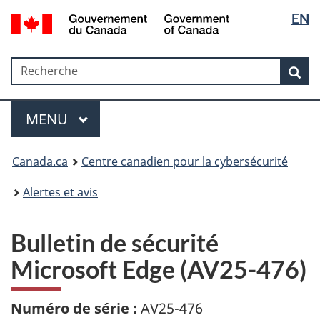
Sélectio
Government
EN
Passer
Passer
Passer
of
de
au
à
à
Canada
contenu
«
la
la
/
Recherche
Recherche
principal
Au
version
Rec
langue
Gouvernement
sujet
HTML
du
du
simplifiée
Menu
Canada
gouvernement
MAIN
MENU
»
Canada.ca
Centre canadien pour la cybersécurité
Alertes et avis
Bulletin de sécurité
Microsoft Edge (AV25-476)
Numéro de série :
AV25-476