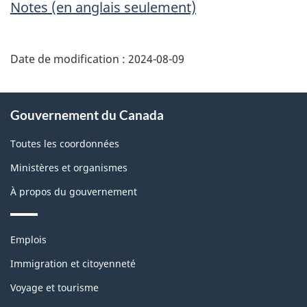
Notes (en anglais seulement)
Date de modification :
2024-08-09
À
Gouvernement du Canada
propos
de
Toutes les coordonnées
ce
Ministères et organismes
site
À propos du gouvernement
Thèmes
Emplois
et
sujets
Immigration et citoyenneté
Voyage et tourisme