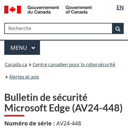
Sélectio
Government
EN
Passer
Passer
Passer
of
de
au
à
à
Canada
contenu
«
la
la
/
Recherche
Recherche
principal
Au
version
Rec
langue
Gouvernement
sujet
HTML
du
du
simplifiée
Menu
Canada
gouvernement
MAIN
MENU
»
Canada.ca
Centre canadien pour la cybersécurité
Alertes et avis
Bulletin de sécurité
Microsoft Edge (AV24-448)
Numéro de série :
AV24-448