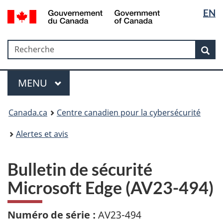
Sélectio
Government
EN
Passer
Passer
Passer
of
de
au
à
à
Canada
contenu
«
la
la
/
Recherche
Recherche
principal
Au
version
Rec
langue
Gouvernement
sujet
HTML
du
du
simplifiée
Menu
Canada
gouvernement
MAIN
MENU
»
Canada.ca
Centre canadien pour la cybersécurité
Alertes et avis
Bulletin de sécurité
Microsoft Edge (AV23-494)
Numéro de série :
AV23-494