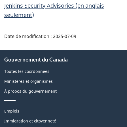
Jenkins Security Advisories
(en anglais
seulement)
Date de modification :
2025-07-09
À
Gouvernement du Canada
propos
de
Toutes les coordonnées
ce
Ministères et organismes
site
À propos du gouvernement
Thèmes
Emplois
et
sujets
Immigration et citoyenneté