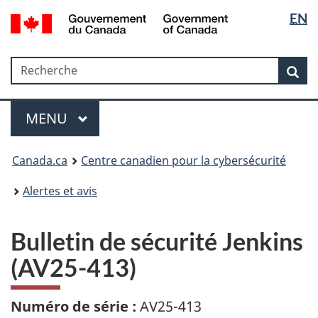
Sélectio
Government
EN
Passer
Passer
Passer
of
de
au
à
à
Canada
contenu
«
la
la
/
Recherche
Recherche
principal
Au
version
Rec
langue
Gouvernement
sujet
HTML
du
du
simplifiée
Menu
Canada
gouvernement
MAIN
MENU
»
Canada.ca
Centre canadien pour la cybersécurité
Alertes et avis
Bulletin de sécurité Jenkins
(AV25-413)
Numéro de série :
AV25-413