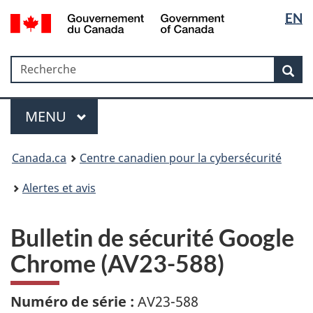
Sélectio
Government
EN
Passer
Passer
Passer
of
de
au
à
à
Canada
contenu
«
la
la
/
Recherche
Recherche
principal
Au
version
Rec
langue
Gouvernement
sujet
HTML
du
du
simplifiée
Menu
Canada
gouvernement
MAIN
MENU
»
Canada.ca
Centre canadien pour la cybersécurité
Alertes et avis
Bulletin de sécurité Google
Chrome (AV23-588)
Numéro de série :
AV23-588