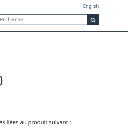
English
Recherche
echerche
Recherche
)
és liées au produit suivant :