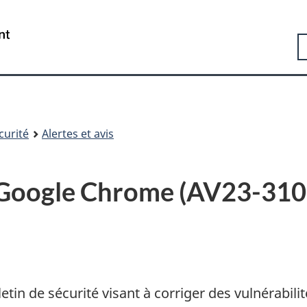
Passer
Passer
Passer
au
à
à
Government
R
contenu
«
la
of
principal
Au
version
Canada
sujet
HTML
/
du
simplifiée
Gouvernement
gouvernement
du
»
Canada
curité
Alertes et avis
é Google Chrome (AV23-310
etin de sécurité visant à corriger des vulnérabilit