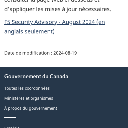
d’appliquer les mises à jour nécessaires.
F5
Security Advisory - August
2024 (en
anglais seulement)
Date de modification :
2024-08-19
À
Gouvernement du Canada
propos
de
Toutes les coordonnées
ce
Ministères et organismes
site
À propos du gouvernement
Thèmes