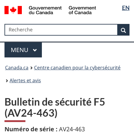
Sélectio
Government
EN
Passer
Passer
Passer
of
de
au
à
à
Canada
contenu
«
la
la
/
Recherche
Recherche
principal
Au
version
Rec
langue
Gouvernement
sujet
HTML
du
du
simplifiée
Menu
Canada
gouvernement
MAIN
MENU
»
Canada.ca
Centre canadien pour la cybersécurité
Alertes et avis
Bulletin de sécurité F5
(AV24-463)
Numéro de série :
AV24-463