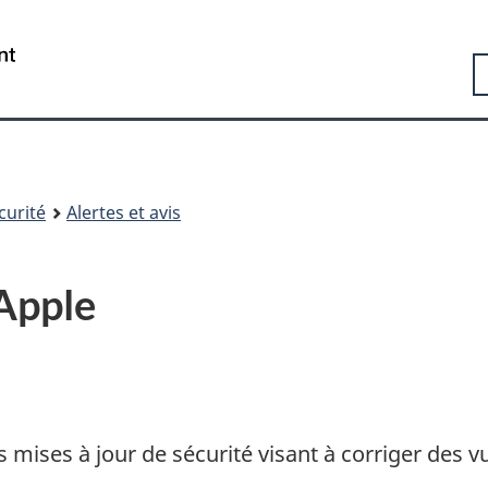
Passer
Passer
Passer
au
à
à
Government
R
contenu
«
la
of
principal
Au
version
Canada
sujet
HTML
/
du
simplifiée
Gouvernement
gouvernement
du
»
Canada
curité
Alertes et avis
 Apple
 mises à jour de sécurité visant à corriger des vu