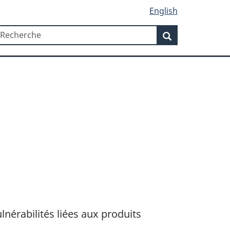
English
Recherche
echerche
Recherche
lnérabilités liées aux produits