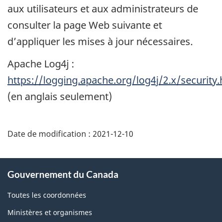
aux utilisateurs et aux administrateurs de
consulter la page Web suivante et
d’appliquer les mises à jour nécessaires.
Apache Log4j :
https://logging.apache.org/log4j/2.x/security
(en anglais seulement)
Date de modification :
2021-12-10
À
Gouvernement du Canada
propos
de
Toutes les coordonnées
ce
Ministères et organismes
site