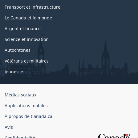
Transport et infrastructure
Le Canada et le monde
Argent et finance
Science et innovation
Autochtones
Vétérans et militaires
Jeunesse
Organisation
Médias sociaux
du
Applications mobiles
gouvernement
du
À propos de Canada.ca
Canada
Avis
Confidentialité