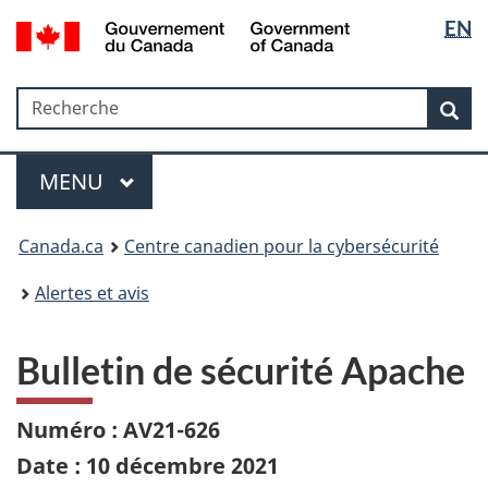
Sélectio
Government
EN
Passer
Passer
Passer
of
de
au
à
à
Canada
contenu
«
la
la
/
Recherche
Recherche
principal
Au
version
Rec
langue
Gouvernement
sujet
HTML
du
du
simplifiée
Menu
Canada
gouvernement
MAIN
MENU
»
Canada.ca
Centre canadien pour la cybersécurité
Alertes et avis
Bulletin de sécurité Apache
Numéro : AV21-626
Date : 10 décembre 2021