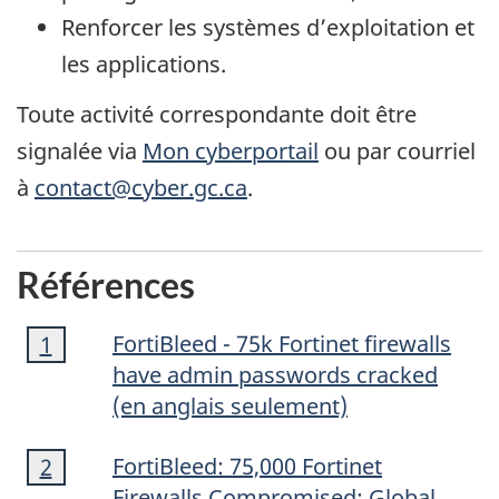
Renforcer les systèmes d’exploitation et
les applications.
Toute activité correspondante doit être
signalée via
Mon cyberportail
ou par courriel
à
contact@cyber.gc.ca
.
Références
Note
FortiBleed - 75k Fortinet firewalls
Retour à la note de bas de page
1
référente
de
have admin passwords cracked
bas
(en anglais seulement)
de
Note
page
FortiBleed
: 75,000
Fortinet
Retour à la note de bas de page
2
référente
de
1
Firewalls Compromised: Global