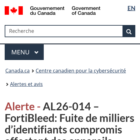
Sélectio
Government
EN
Passer
Passer
Passer
of
de
au
à
à
Canada
contenu
«
la
la
/
Recherche
Recherche
principal
Au
version
Rec
langue
Gouvernement
sujet
HTML
du
du
simplifiée
Menu
Canada
gouvernement
MAIN
MENU
»
Canada.ca
Centre canadien pour la cybersécurité
Alertes et avis
Alerte -
AL26-014 –
FortiBleed: Fuite de milliers
d’identifiants compromis