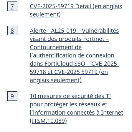
Note
de
CVE-2025-59719
Detail
(en anglais
Retour à la note de bas de page
7
référente
de
page
seulement)
bas
6
Note
de
Alerte - AL25-019 – Vulnérabilités
Retour à la note de bas de page
8
référente
de
page
visant des produits Fortinet –
bas
7
Contournement de
de
l’authentification de connexion
page
dans
FortiCloud
SSO – CVE-2025-
8
59718 et CVE-2025 59719 (en
anglais seulement)
Note
10 mesures de sécurité des TI
Retour à la note de bas de page
9
référente
de
pour protéger les réseaux et
bas
l’information connectés à Internet
de
(ITSM.10.089)
page