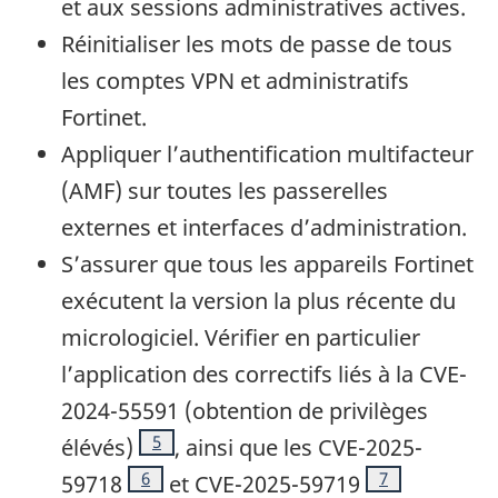
et aux sessions administratives actives.
Réinitialiser les mots de passe de tous
les comptes VPN et administratifs
Fortinet.
Appliquer l’authentification multifacteur
(AMF) sur toutes les passerelles
externes et interfaces d’administration.
S’assurer que tous les appareils Fortinet
exécutent la version la plus récente du
micrologiciel. Vérifier en particulier
l’application des correctifs liés à la CVE-
2024-55591 (obtention de privilèges
Note de bas de page
5
élévés)
, ainsi que les CVE-2025-
Note de bas de page
6
Note de bas de
7
59718
et CVE-2025-59719