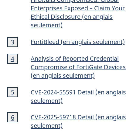
bas
Enterprises Exposed – Claim Your
de
Ethical Disclosure
(en anglais
page
seulement)
2
Note
FortiBleed
(en anglais seulement)
Retour à la note de bas de page
3
référente
de
Note
bas
Analysis of Reported Credential
Retour à la note de bas de page
4
référente
de
de
Compromise of FortiGate Devices
bas
page
(en anglais seulement)
de
3
Note
page
CVE-2024-55591
Detail
(en anglais
Retour à la note de bas de page
5
référente
de
4
seulement)
bas
Note
de
CVE-2025-59718
Detail
(en anglais
Retour à la note de bas de page
6
référente
de
page
seulement)
bas
5