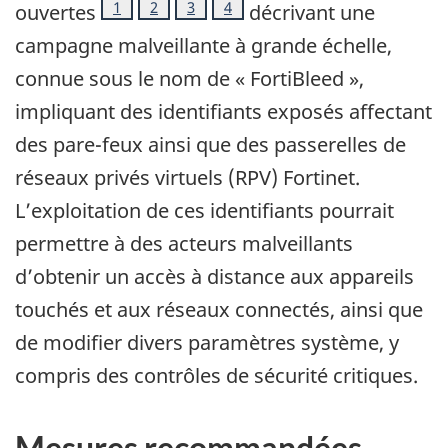
Note de bas de page
1
Note de bas de page
2
Note de bas de page
3
Note de bas de page
4
ouvertes
décrivant une
campagne malveillante à grande échelle,
connue sous le nom de «
FortiBleed
»,
impliquant des identifiants exposés affectant
des pare-feux ainsi que des passerelles de
réseaux privés virtuels (RPV)
Fortinet
.
L’exploitation de ces identifiants pourrait
permettre à des acteurs malveillants
d’obtenir un accès à distance aux appareils
touchés et aux réseaux connectés, ainsi que
de modifier divers paramètres système, y
compris des contrôles de sécurité critiques.
Mesures recommandées