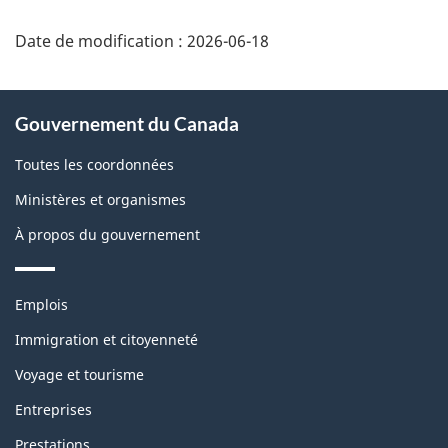
9
Date de modification :
2026-06-18
À
Gouvernement du Canada
propos
de
Toutes les coordonnées
ce
Ministères et organismes
site
À propos du gouvernement
Thèmes
Emplois
et
sujets
Immigration et citoyenneté
Voyage et tourisme
Entreprises
Prestations