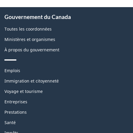
À
Gouvernement du Canada
propos
de
Toutes les coordonnées
ce
Ministères et organismes
site
À propos du gouvernement
Thèmes
Emplois
et
sujets
Immigration et citoyenneté
Voyage et tourisme
Entreprises
Prestations
Santé
Impôts