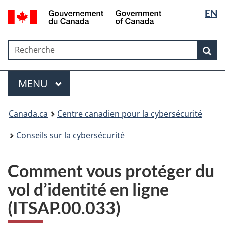
Sélectio
Government
EN
Passer
Passer
Passer
of
de
au
à
à
Canada
contenu
«
la
la
/
Recherche
Recherche
principal
Au
version
Rec
langue
Gouvernement
sujet
HTML
du
du
simplifiée
Menu
Canada
gouvernement
MAIN
MENU
»
Canada.ca
Centre canadien pour la cybersécurité
Conseils sur la cybersécurité
Comment vous protéger du
vol d’identité en ligne
(ITSAP.00.033)