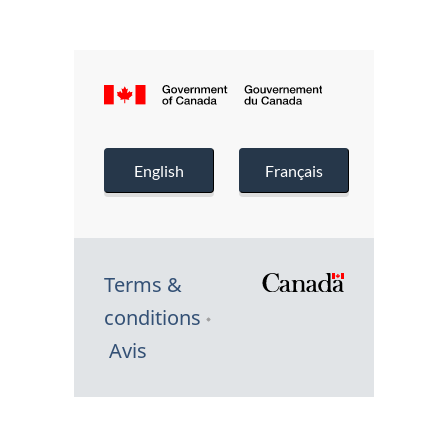
Canada.ca
Government
Gouvernemen
of
du
English
Français
Canada
Canada
Terms &
conditions
Avis